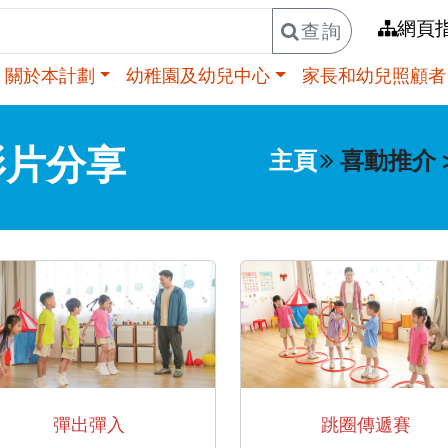
網頁
查詢
關於本計劃
幼稚園及幼兒中心
家長和幼兒照顧者
影片分享
主頁
喜動推介
彈出彈入
跳圈傳遞賽