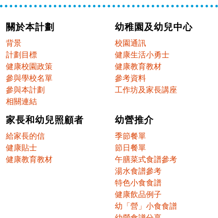
關於本計劃
幼稚園及幼兒中心
背景
校園通訊
計劃目標
健康生活小勇士
健康校園政策
健康教育教材
參與學校名單
參考資料
參與本計劃
工作坊及家長講座
相關連結
家長和幼兒照顧者
幼營推介
給家長的信
季節餐單
健康貼士
節日餐單
健康教育教材
午膳菜式食譜參考
湯水食譜參考
特色小食食譜
健康飲品例子
幼「營」小食食譜
幼營食譜分享