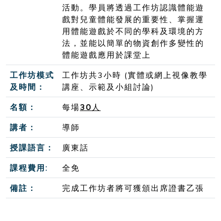
活動。學員將透過工作坊認識體能遊
戲對兒童體能發展的重要性、掌握運
用體能遊戲於不同的學科及環境的方
法，並能以簡單的物資創作多變性的
體能遊戲應用於課堂上
工作坊模式
工作坊共3小時 (實體或網上視像教學
及時間：
講座、示範及小組討論)
名額：
每場
30
人
講者：
導師
授課語言：
廣東話
課程費用:
全免
備註：
完成工作坊者將可獲頒出席證書乙張