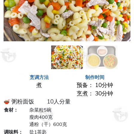
烹调方法
制作时间
煮
预备： 10分钟
烹煮： 30分钟
粥粉面饭 10人分量
食材：
杂菜粒5碗
瘦肉400克
通粉（干）600克
调味料：
盐1茶匙