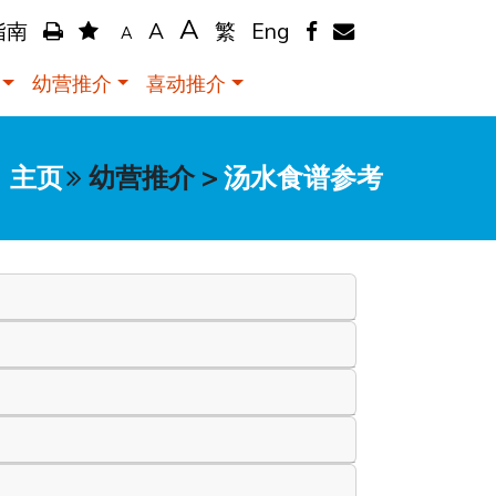
A
指南
A
繁
Eng
A
幼营推介
喜动推介
主页
幼营推介
>
汤水食谱参考