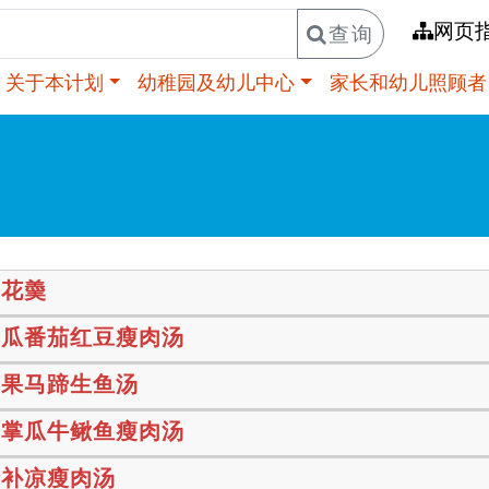
网页
查询
关于本计划
幼稚园及幼儿中心
家长和幼儿照顾者
翠花羮
南瓜番茄红豆瘦肉汤
苹果马蹄生鱼汤
合掌瓜牛鳅鱼瘦肉汤
清补凉瘦肉汤