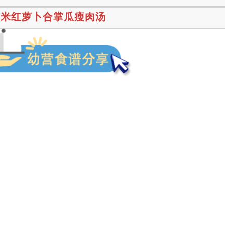
粟米红萝卜合掌瓜瘦肉汤