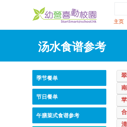
主页
汤水食谱参考
季节餐单
节日餐单
午膳菜式食谱参考